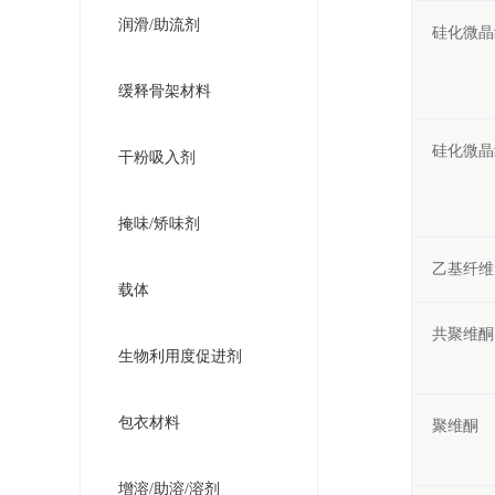
润滑/助流剂
硅化微晶
缓释骨架材料
硅化微晶
干粉吸入剂
掩味/矫味剂
乙基纤维
载体
共聚维酮
生物利用度促进剂
包衣材料
聚维酮
增溶/助溶/溶剂