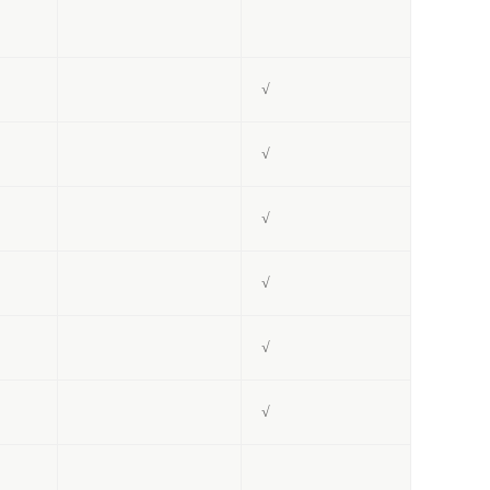
√
√
√
√
√
√