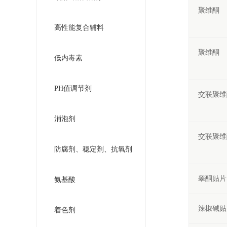
聚维酮
高性能复合辅料
聚维酮
低内毒素
PH值调节剂
交联聚维
消泡剂
交联聚维
防腐剂、稳定剂、抗氧剂
睾酮贴片
氨基酸
辣椒碱贴
着色剂